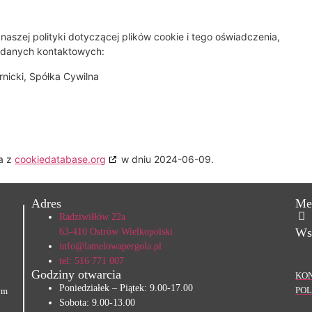
aszej polityki dotyczącej plików cookie i tego oświadczenia,
 danych kontaktowych:
nicki, Spółka Cywilna
na z
cookiedatabase.org
w dniu 2024-06-09.
Adres
Me
Radziwiłłów 22a
Ws
63-410 Ostrów Wielkopolski
info@lamelowapergola.pl
tel: 516 771 007
Godziny otwarcia
KO
Poniedziałek – Piątek: 9.00-17.00
PO
zym
Sobota: 9.00-13.00