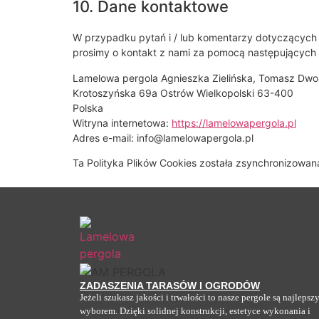
10. Dane kontaktowe
W przypadku pytań i / lub komentarzy dotyczących n
prosimy o kontakt z nami za pomocą następujących
Lamelowa pergola Agnieszka Zielińska, Tomasz Dwor
Krotoszyńska 69a Ostrów Wielkopolski 63-400
Polska
Witryna internetowa:
https://lamelowapergola.pl
Adres e-mail:
info@
lamelowapergola.pl
Ta Polityka Plików Cookies została zsynchronizowa
ZADASZENIA TARASÓW I OGRODÓW
Jeżeli szukasz jakości i trwałości to nasze pergole są najleps
wyborem. Dzięki solidnej konstrukcji, estetyce wykonania i