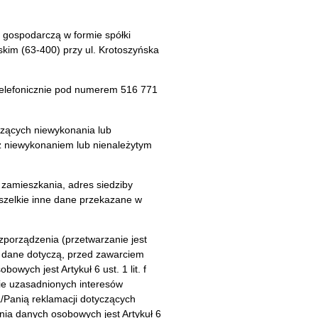
 gospodarczą w formie spółki
kim (63-400) przy ul. Krotoszyńska
telefonicznie pod numerem 516 771
czących niewykonania lub
z niewykonaniem lub nienależytym
zamieszkania, adres siedziby
wszelkie inne dane przekazane w
zporządzenia (przetwarzanie jest
ej dane dotyczą, przed zawarciem
ych jest Artykuł 6 ust. 1 lit. f
nie uzasadnionych interesów
/Panią reklamacji dotyczących
ia danych osobowych jest Artykuł 6