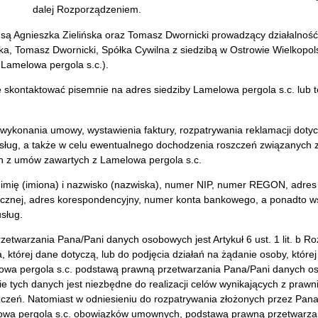
dalej Rozporządzeniem.
ą Agnieszka Zielińska oraz Tomasz Dwornicki prowadzący działalność
a, Tomasz Dwornicki, Spółka Cywilna z siedzibą w Ostrowie Wielkopols
Lamelowa pergola s.c.).
 skontaktować pisemnie na adres siedziby Lamelowa pergola s.c. lub 
 wykonania umowy, wystawienia faktury, rozpatrywania reklamacji doty
usług, a także w celu ewentualnego dochodzenia roszczeń związanych 
 z umów zawartych z Lamelowa pergola s.c.
imię (imiona) i nazwisko (nazwiska), numer NIP, numer REGON, adres 
onicznej, adres korespondencyjny, numer konta bankowego, a ponadto 
sług.
warzania Pana/Pani danych osobowych jest Artykuł 6 ust. 1 lit. b Ro
, której dane dotyczą, lub do podjęcia działań na żądanie osoby, któr
 pergola s.c. podstawą prawną przetwarzania Pana/Pani danych osobow
ie tych danych jest niezbędne do realizacji celów wynikających z praw
zeń. Natomiast w odniesieniu do rozpatrywania złożonych przez Pana
owa pergola s.c. obowiązków umownych, podstawą prawną przetwarzan