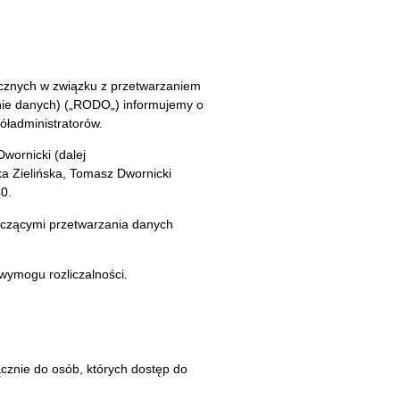
ycznych w związku z przetwarzaniem
nie danych) („RODO„) informujemy o
ładministratorów.
wornicki (dalej
ka Zielińska, Tomasz Dwornicki
0.
yczącymi przetwarzania danych
wymogu rozliczalności.
cznie do osób, których dostęp do