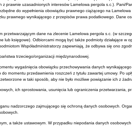
ących z prawnie uzasadnionych interesów Lamelowa pergola s.c.). Pani
niezbędne do wypełnienia obowiązku prawnego ciążącego na Lamelowa per
owiązku prawnego wynikającego z przepisów prawa podatkowego. Dane 
m przetwarzającym dane na zlecenie Lamelowa pergola s.c. (w szcze
zne lub księgowe). Odbiorcami mogą być także podmioty działające w 
 podmiotom Współadministratorzy zapewniają, że odbywa się ono zgod
aństwa trzeciego/organizacji międzynarodowej.
mentu wygaśnięcia obowiązku przechowywania danych wynikającego z
do momentu przedawnienia roszczeń z tytułu zawartej umowy. Po up
rzetworzone w taki sposób, aby nie było możliwe powiązanie ich z żad
owych, ich sprostowania, usunięcia lub ograniczenia przetwarzania, 
o organu nadzorczego zajmującego się ochroną danych osobowych. Or
Osobowych.
ym, a także ustawowym. W przypadku niepodania danych osobowych W