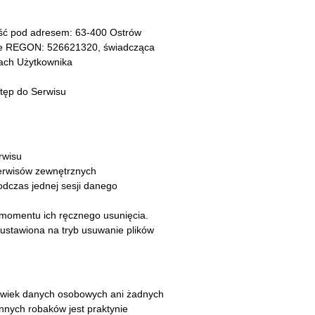
ność pod adresem: 63-400 Ostrów
rze REGON: 526621320, świadcząca
iach Użytkownika
tęp do Serwisu
rwisu
Serwisów zewnętrznych
odczas jednej sesji danego
 momentu ich ręcznego usunięcia.
 ustawiona na tryb usuwanie plików
olwiek danych osobowych ani żadnych
innych robaków jest praktynie