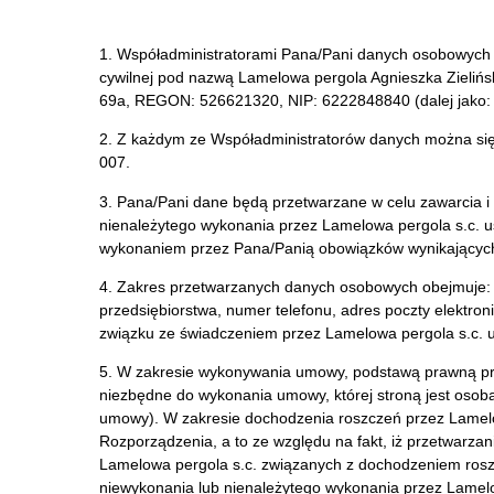
1. Współadministratorami Pana/Pani danych osobowych s
cywilnej pod nazwą Lamelowa pergola Agnieszka Zielińsk
69a, REGON: 526621320, NIP: 6222848840 (dalej jako: 
2. Z każdym ze Współadministratorów danych można się
007.
3. Pana/Pani dane będą przetwarzane w celu zawarcia i
nienależytego wykonania przez Lamelowa pergola s.c. 
wykonaniem przez Pana/Panią obowiązków wynikających
4. Zakres przetwarzanych danych osobowych obejmuje: 
przedsiębiorstwa, numer telefonu, adres poczty elektr
związku ze świadczeniem przez Lamelowa pergola s.c. u
5. W zakresie wykonywania umowy, podstawą prawną przet
niezbędne do wykonania umowy, której stroną jest osoba
umowy). W zakresie dochodzenia roszczeń przez Lamelowa
Rozporządzenia, a to ze względu na fakt, iż przetwarzan
Lamelowa pergola s.c. związanych z dochodzeniem roszc
niewykonania lub nienależytego wykonania przez Lamel