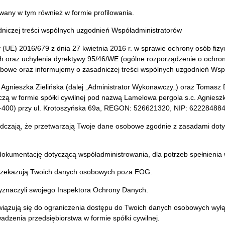
any w tym również w formie profilowania.
dniczej treści wspólnych uzgodnień Współadministratorów
 (UE) 2016/679 z dnia 27 kwietnia 2016 r. w sprawie ochrony osób fiz
 oraz uchylenia dyrektywy 95/46/WE (ogólne rozporządzenie o ochro
owe oraz informujemy o zasadniczej treści wspólnych uzgodnień Wspó
Agnieszka Zielińska (dalej „Administrator Wykonawczy„) oraz Tomasz D
zą w formie spółki cywilnej pod nazwą Lamelowa pergola s.c. Agniesz
63-400) przy ul. Krotoszyńska 69a, REGON: 526621320, NIP: 622284884
iadczają, że przetwarzają Twoje dane osobowe zgodnie z zasadami dot
dokumentację dotyczącą współadministrowania, dla potrzeb spełnienia 
 przekazują Twoich danych osobowych poza EOG.
wyznaczyli swojego Inspektora Ochrony Danych.
wiązują się do ograniczenia dostępu do Twoich danych osobowych wyłą
zenia przedsiębiorstwa w formie spółki cywilnej.