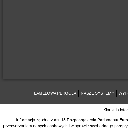
Lamelowa
Pergola
LAMELOWA PERGOLA
NASZE SYSTEMY
WYP
ZADASZENIA TARAS
Klauzula inf
Tel: +48 516 - 771 - 007
Informacja zgodna z art. 13 Rozporządzenia Parlamentu Europ
przetwarzaniem danych osobowych i w sprawie swobodnego przepływ