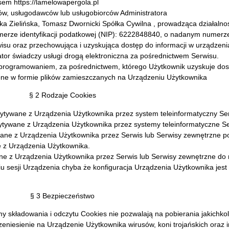
sem https://lamelowapergola.pl
rów, usługodawców lub usługobiorców Administratora
zka Zielińska, Tomasz Dwornicki Spółka Cywilna , prowadząca działal
umerze identyfikacji podatkowej (NIP): 6222848840, o nadanym nume
wisu oraz przechowująca i uzyskująca dostęp do informacji w urządzen
rator świadczy usługi drogą elektroniczna za pośrednictwem Serwisu.
 oprogramowaniem, za pośrednictwem, którego Użytkownik uzyskuje dos
one w formie plików zamieszczanych na Urządzeniu Użytkownika
§ 2 Rodzaje Cookies
zytywane z Urządzenia Użytkownika przez system teleinformatyczny Se
zytywane z Urządzenia Użytkownika przez systemy teleinformatyczne 
wane z Urządzenia Użytkownika przez Serwis lub Serwisy zewnętrzne p
e z Urządzenia Użytkownika.
wane z Urządzenia Użytkownika przez Serwis lub Serwisy zewnętrzne do
u sesji Urządzenia chyba że konfiguracja Urządzenia Użytkownika jest
§ 3 Bezpieczeństwo
 składowania i odczytu Cookies nie pozwalają na pobierania jakichk
zeniesienie na Urządzenie Użytkownika wirusów, koni trojańskich oraz 