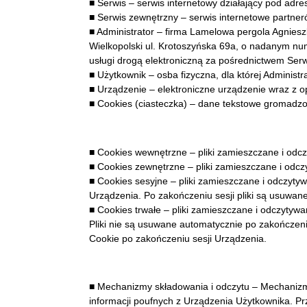
■ Serwis – serwis internetowy działający pod adre
■ Serwis zewnętrzny – serwis internetowe partne
■ Administrator – firma Lamelowa pergola Agnies
Wielkopolski ul. Krotoszyńska 69a, o nadanym n
usługi drogą elektroniczną za pośrednictwem Ser
■ Użytkownik – osba fizyczna, dla której Administ
■ Urządzenie – elektroniczne urządzenie wraz z
■ Cookies (ciasteczka) – dane tekstowe gromadz
■ Cookies wewnętrzne – pliki zamieszczane i odc
■ Cookies zewnętrzne – pliki zamieszczane i odc
■ Cookies sesyjne – pliki zamieszczane i odczyty
Urządzenia. Po zakończeniu sesji pliki są usuwan
■ Cookies trwałe – pliki zamieszczane i odczyty
Pliki nie są usuwane automatycznie po zakończeni
Cookie po zakończeniu sesji Urządzenia.
■ Mechanizmy składowania i odczytu – Mechanizmy
informacji poufnych z Urządzenia Użytkownika. Pr