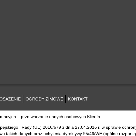
OSAŻENIE
OGRODY ZIMOWE
KONTAKT
ÓW
ormacyjna – przetwarzanie danych osobowych Klienta
ejskiego i Rady (UE) 2016/679 z dnia 27.04.2016 r. w sprawie ochron
u takich danych oraz uchylenia dyrektywy 95/46/WE (ogólne rozporzą