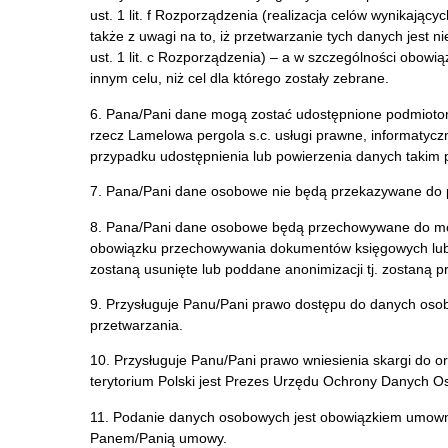
ust. 1 lit. f Rozporządzenia (realizacja celów wynikaj
także z uwagi na to, iż przetwarzanie tych danych jest 
ust. 1 lit. c Rozporządzenia) – a w szczególności ob
innym celu, niż cel dla którego zostały zebrane.
6. Pana/Pani dane mogą zostać udostępnione podmioto
rzecz Lamelowa pergola s.c. usługi prawne, informatyc
przypadku udostępnienia lub powierzenia danych takim
7. Pana/Pani dane osobowe nie będą przekazywane do p
8. Pana/Pani dane osobowe będą przechowywane do mo
obowiązku przechowywania dokumentów księgowych lub 
zostaną usunięte lub poddane anonimizacji tj. zostaną p
9. Przysługuje Panu/Pani prawo dostępu do danych osob
przetwarzania.
10. Przysługuje Panu/Pani prawo wniesienia skargi d
terytorium Polski jest Prezes Urzędu Ochrony Danych 
11. Podanie danych osobowych jest obowiązkiem umown
Panem/Panią umowy.